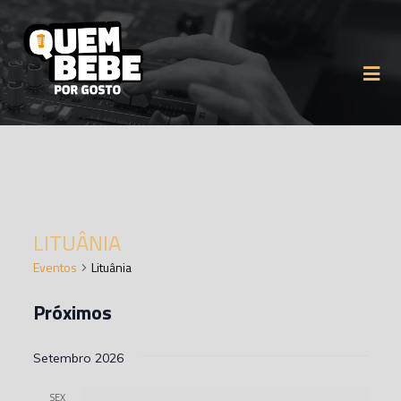
LITUÂNIA
Eventos
Lituânia
Próximos
Selecione
Setembro 2026
a
data.
SEX