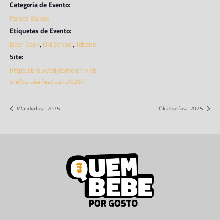
Categoria de Evento:
Países Baixos
Etiquetas de Evento:
Beer Geek
,
Old School
,
Tokens
Site:
https://brouwerijdemolen.nl/b
orefts-bierfestival-2025/
Wanderlust 2025
Oktoberfest 2025