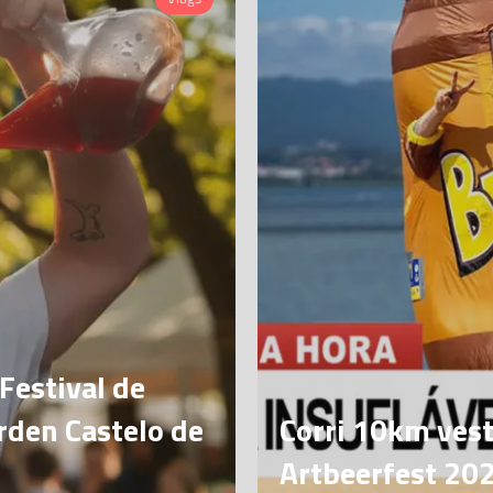
Festival de
rden Castelo de
Corri 10km vest
Artbeerfest 20