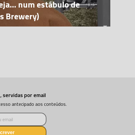
veja… num estábulo de
es Brewery)
, servidas por email
acesso antecipado aos conteúdos.
crever