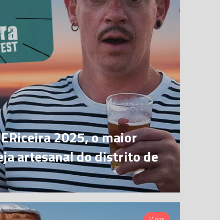
ERiceira 2025, o maior
eja artesanal do distrito de
Vlogs