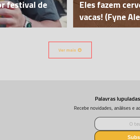
r festival de
Eles fazem cer
vacas! (Fyne Al
Ver mais
Palavras lupuladas
Recebe novidades, análises e 
Subs