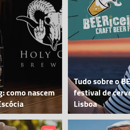
Tudo sobre o BE
ng: como nascem
festival de cerv
Escócia
Lisboa
Vlogs