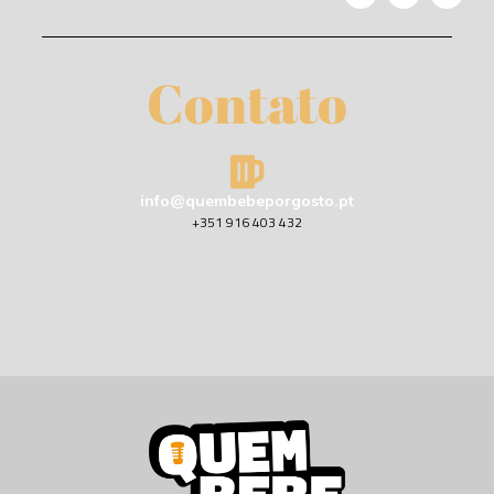
Contato
info@quembebeporgosto.pt
+351 916 403 432