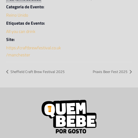
Categoria de Evento:
Reino Unido
Etiquetas de Evento:
All you can drink
Site:
https://craftbrewfestival.co.uk
/manchester
Sheffield Craft Brew Festival 2025
Praxis Beer Fest 2025