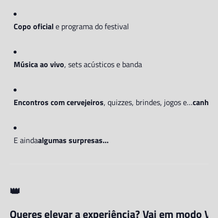
Copo oficial
e programa do festival
Música ao vivo
, sets acústicos e banda
Encontros com cervejeiros
, quizzes, brindes, jogos e…
canhões
E ainda
algumas surpresas…
👑
Queres elevar a experiência? Vai em modo VI