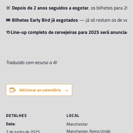
🚨
Depois de 2 anos seguidos a esgotar
, os bilhetes para 202
🎟️
Bilhetes Early Bird já esgotados
— já só restam os de venda
🍻
Line-up completo de cervejeiras para 2025 será anunciado
Traduzido com recurso a AI
Adicionar ao calendário
DETALHES
LOCAL
Data:
Manchester
Manchester
,
Reino Unido
7 de Junho de 2025