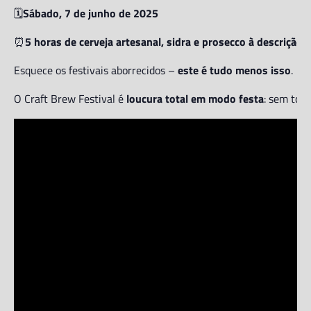
🗓️
Sábado, 7 de junho de 2025
⏰
5 horas de cerveja artesanal, sidra e prosecco à descrição
Esquece os festivais aborrecidos –
este é tudo menos isso
.
O Craft Brew Festival é
loucura total em modo festa
: sem toke