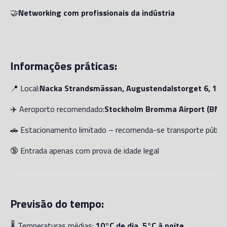
🤝
Networking com profissionais da indústria
Informações práticas:
📍 Local:
Nacka Strandsmässan, Augustendalstorget 6, 131
✈️ Aeroporto recomendado:
Stockholm Bromma Airport (BMA
🚗 Estacionamento limitado – recomenda-se transporte público
🔞 Entrada apenas com prova de idade legal
Previsão do tempo:
🌡️ Temperaturas médias:
10°C de dia, 5°C à noite