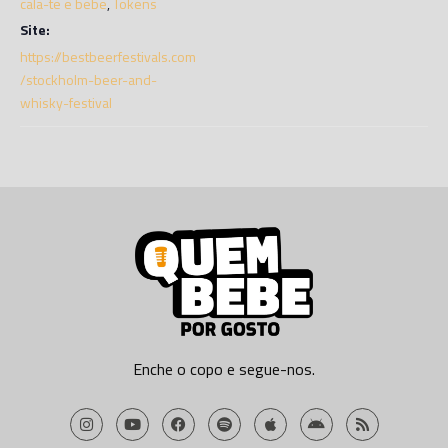
cala-te e bebe
,
Tokens
Site:
https://bestbeerfestivals.com
/stockholm-beer-and-
whisky-festival
Enche o copo e segue-nos.