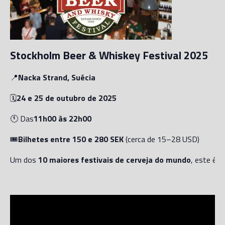
Stockholm Beer & Whiskey Festival 2025
📍
Nacka Strand, Suécia
🗓️
24 e 25 de outubro de 2025
🕚 Das
11h00 às 22h00
🎟️
Bilhetes entre 150 e 280 SEK
(cerca de 15–28 USD)
Um dos
10 maiores festivais de cerveja do mundo
, este é u