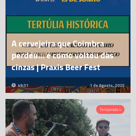
A cervejeira que Coimbra
perdeu… e como voltou das
cinzas | Praxis Beer Fest
49:51
1 de Agosto, 2025
Temporada 4