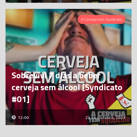
A Cerveja tem Syndicato
Sobrevivi 7 dias a beber
cerveja sem álcool [Syndicato
#01]
12:00
24 de Outubro, 2023