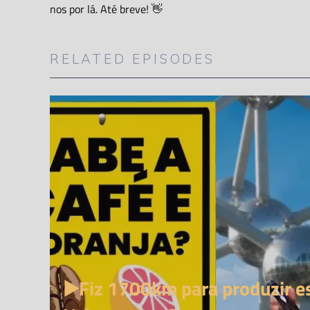
nos por lá. Até breve! 👋
RELATED EPISODES
▶️Fiz 1700km para produzir es