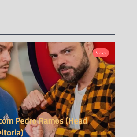
Vlogs
a com Pedro Ramos (Head
itoria)