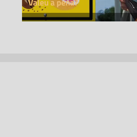
Valeu a pena?
Enche o copo e segue-nos.