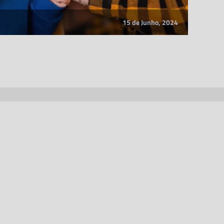
15 de Junho, 2024
, servidas por email
acesso antecipado aos conteúdos.
crever