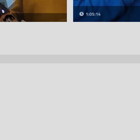
1:05:14
Palavras lupuladas
Recebe novidades, análises e 
Subs