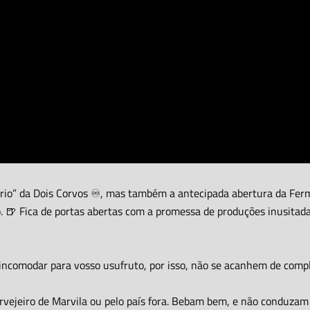
ário” da Dois Corvos ♾️, mas também a antecipada abertura da Fer
o. 🍺 Fica de portas abertas com a promessa de produções inusitad
s incomodar para vosso usufruto, por isso, não se acanhem de com
ervejeiro de Marvila ou pelo país fora. Bebam bem, e não conduza