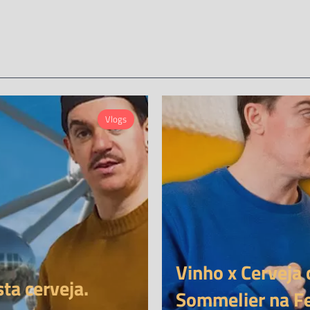
Vlogs
Vinho x Cervej
ta cerveja.
Sommelier na Fe