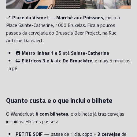
📍
Place du Vismet — Marché aux Poissons
, junto à
Place Sainte-Catherine, 1000 Bruxelas. Fica a poucos
passos da cervejaria do Brussels Beer Project, na Rue
Antoine Dansaert.
🚇
Metro linhas 1 e 5
até
Sainte-Catherine
🚋
Elétricos 3 e 4
até
De Brouckère
, e mais 5 minutos
a pé
Quanto custa e o que inclui o bilhete
O Wanderlust
é com bilhetes
, e o bilhete já traz cervejas
incluídas. Há três passes:
PETITE SOIF
— passe de 1 dia: copo +
3 cervejas
de