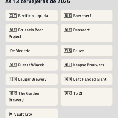
As 13 cervejeiras de 2026
🇮🇹 Birrificio Liquida
🇧🇪 Boerenerf
🇧🇪 Brussels Beer
🇧🇪 Dansaert
Project
De Mederie
🇫🇷 Fauve
🇩🇪 Fuerst Wiacek
🇳🇱 Kaapse Brouwers
🇪🇸 Laugar Brewery
🇬🇧 Left Handed Giant
🇭🇷 The Garden
🇩🇰 To Øl
Brewery
🏴󠁧󠁢󠁳󠁣󠁴󠁿 Vault City