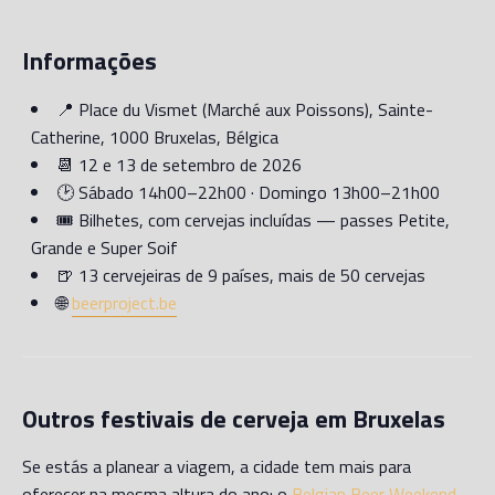
Informações
📍 Place du Vismet (Marché aux Poissons), Sainte-
Catherine, 1000 Bruxelas, Bélgica
📆 12 e 13 de setembro de 2026
🕑 Sábado 14h00–22h00 · Domingo 13h00–21h00
🎟️ Bilhetes, com cervejas incluídas — passes Petite,
Grande e Super Soif
🍺 13 cervejeiras de 9 países, mais de 50 cervejas
🌐
beerproject.be
Outros festivais de cerveja em Bruxelas
Se estás a planear a viagem, a cidade tem mais para
oferecer na mesma altura do ano: o
Belgian Beer Weekend