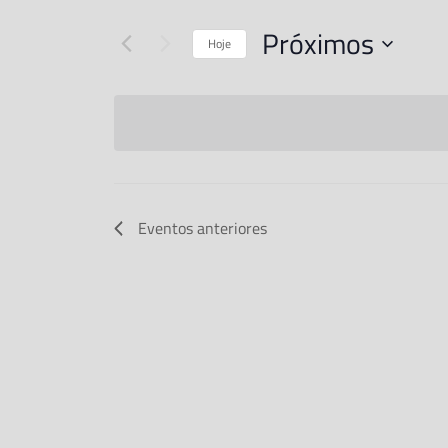
Próximos
Hoje
Selecione
a
data.
Eventos
anteriores