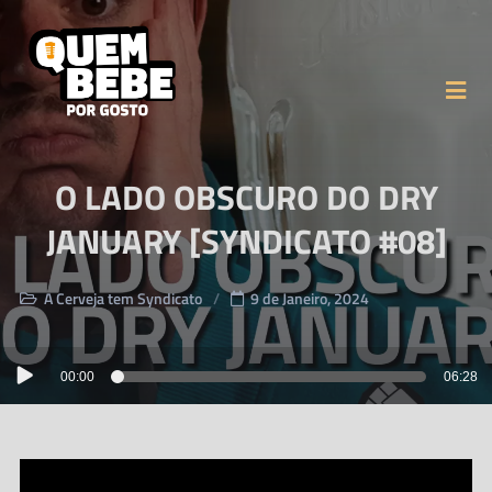
O LADO OBSCURO DO DRY
JANUARY [SYNDICATO #08]
A Cerveja tem Syndicato
9 de Janeiro, 2024
Reprodutor
00:00
06:28
de
áudio