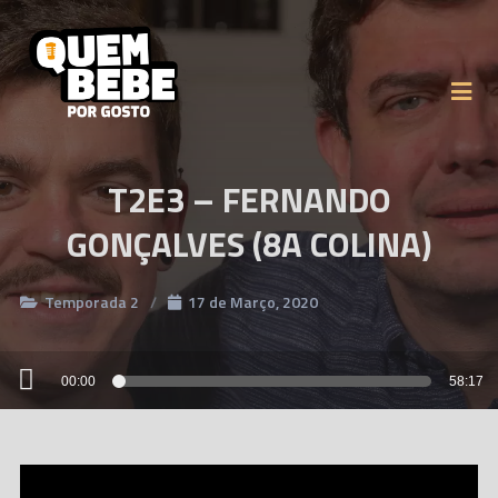
T2E3 – FERNANDO
GONÇALVES (8A COLINA)
Temporada 2
17 de Março, 2020
Reprodutor
00:00
58:17
de
áudio