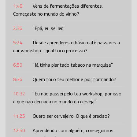
1:48
Vens de fermentações diferentes.
Começaste no mundo do vinho?
2:36
"Epá, eu sei ler."
5:24
Desde aprenderes o básico até passares a
dar workshop - qual foi o processo?
6:50
"Já tinha plantado tabaco na marquise"
8:36
Quem foi o teu melhor e pior formando?
10:32
"Eu não passei pelo teu workshop, por isso
é que não dei nada no mundo da cerveja"
11:25
Quero ser cervejeiro. O que é preciso?
12:50
Aprendendo com alguém, conseguimos