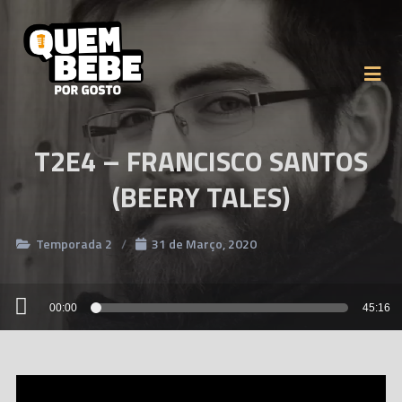
T2E4 – FRANCISCO SANTOS
(BEERY TALES)
Temporada 2
31 de Março, 2020
Reprodutor
00:00
45:16
de
áudio