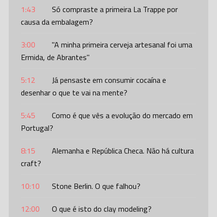
1:43
Só compraste a primeira La Trappe por
causa da embalagem?
3:00
"A minha primeira cerveja artesanal foi uma
Ermida, de Abrantes"
5:12
Já pensaste em consumir cocaína e
desenhar o que te vai na mente?
5:45
Como é que vês a evolução do mercado em
Portugal?
8:15
Alemanha e República Checa. Não há cultura
craft?
10:10
Stone Berlin. O que falhou?
12:00
O que é isto do clay modeling?