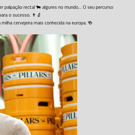
azer palpação rectal 🐄 algures no mundo… O seu percurso
ara o sucesso. 👨‍🔬
 milha cervejeira mais conhecida na europa. 🍻