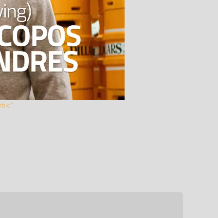
tilo”