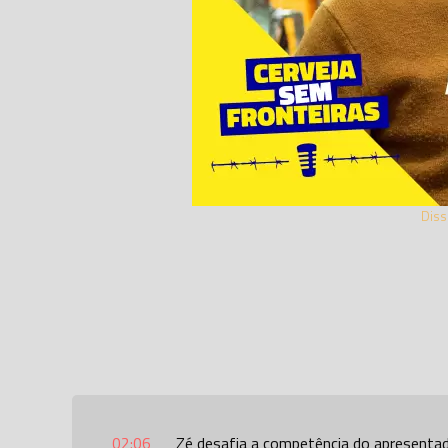
Diss
02:06
Zé desafia a competência do apresenta