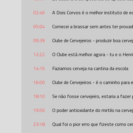
02:46
A Dois Corvos é o melhor instituto de e
05:04
Comecei a brassar sem antes ter provad
09:39
Clube de Cervejeiros - produzir boa cerve
12:22
O Clube está melhor agora - tu e o Hen
14:15
Faziamos cerveja na cantina da escola
16:00
Clube de Cervejeiros - é o caminho para e
18:10
Se não fosse cervejeiro, estaria a fazer
19:50
O poder antioxidante do mirtilo na cerve
23:18
Qual foi o pior erro que fizeste como cer