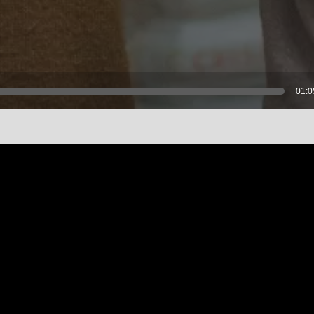
Reprodutor
01:0
de
áudio