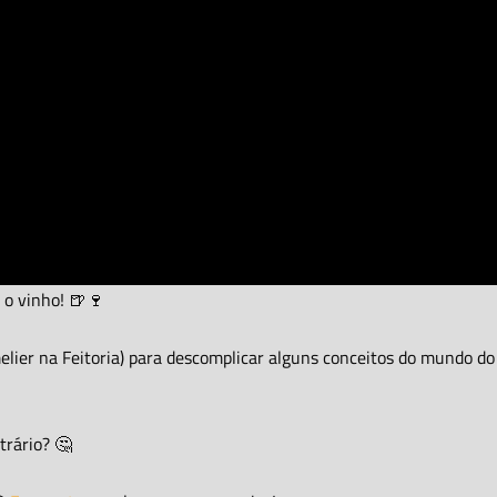
 o vinho! 🍺🍷
er na Feitoria) para descomplicar alguns conceitos do mundo do vi
trário? 🤔