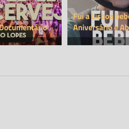
Fui a Lisboa beb
 Documentário
Aniversário e A
Palavras lupuladas
Recebe novidades, análises e 
Subs