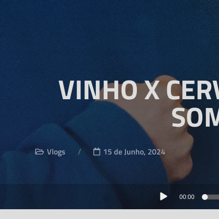
VINHO X CER
SOM
Vlogs
15 de Junho, 2024
00:00