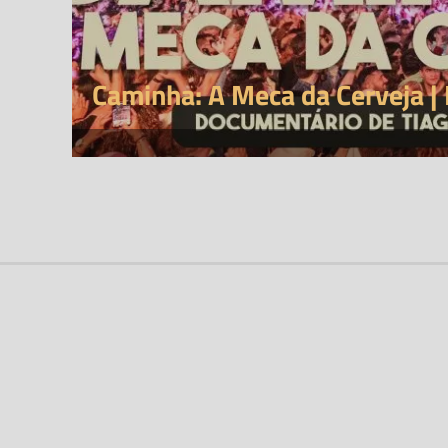
Caminha: A Meca da Cerveja |
Enche o copo e segue-nos.