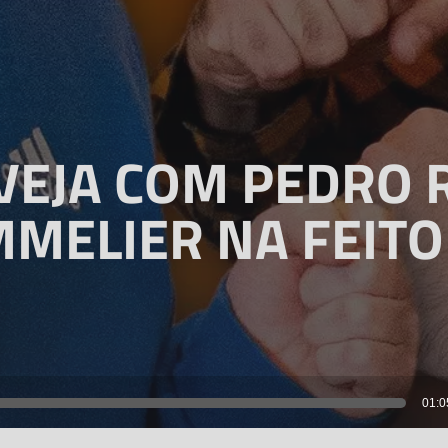
VEJA COM PEDRO
MELIER NA FEITO
Reprodutor
01:0
de
áudio