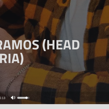
 RAMOS (HEAD
RIA)
Use
5:13
as
setas