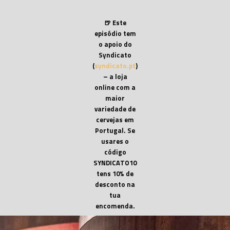
🍺 Este
episódio tem
o apoio do
Syndicato
(
syndicato.pt
)
– a loja
online com a
maior
variedade de
cervejas em
Portugal. Se
usares o
código
SYNDICATO10
tens 10% de
desconto na
tua
encomenda.