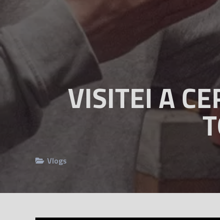
VISITEI A C
T
Vlogs