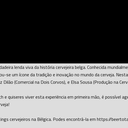
adeira lenda viva da história cervejeira belga. Conhecida mundialm
u-se um ícone da tradição e inovação no mundo da cerveja. Nesta vis
z Dilão (Comercial na Dois Corvos), e Elsa Sousa (Produção na Cer
 e quiseres viver esta experiência em primeira mão, é possível age
veja!
tings cervejeiros na Bélgica. Podes encontrá-la em https://beertot